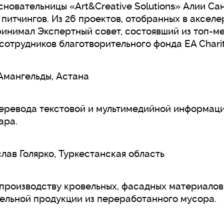
сновательницы «Art&Creative Solutions» Алии Са
 питчингов. Из 26 проектов, отобранных в аксел
ринимал Экспертный совет, состоявший из топ-м
 сотрудников благотворительного фонда EA Charit
 Амангельды, Астана
перевода текстовой и мультимедийной информаци
ара.
лав Голярко, Туркестанская область
 производству кровельных, фасадных материалов
ельной продукции из переработанного мусора.