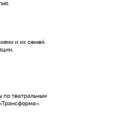
тью.
иями и их семей.
ации,
ы по театральным
 «Трансформа».