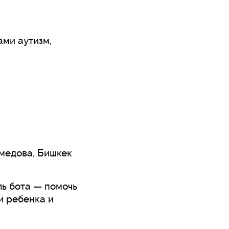
ами аутизм,
амедова, Бишкек
ль бота — помочь
и ребенка и