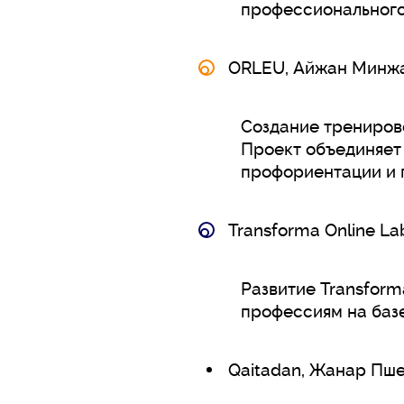
профессионального
ORLEU, Айжан Минжа
Создание тренирово
Проект объединяет
профориентации и 
Transforma Online La
Развитие Transform
профессиям на баз
Qaitadan, Жанар Пше